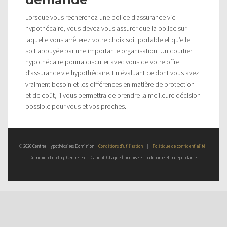
Lorsque vous recherchez une police d’assurance vie
hypothécaire, vous devez vous assurer que la police sur
laquelle vous arrêterez votre choix soit portable et qu’elle
soit appuyée par une importante organisation. Un courtier
hypothécaire pourra discuter avec vous de votre offre
d’assurance vie hypothécaire. En évaluant ce dont vous avez
vraiment besoin et les différences en matière de protection
et de coût, il vous permettra de prendre la meilleure décision
possible pour vous et vos proches.
© 2026 Centres Hypothécaires Dominion
Conditions d’utilisation
|
Politique de confidentialité
Dominion Lending Centres First Capital. Chaque franchise est autonome et indépendante.