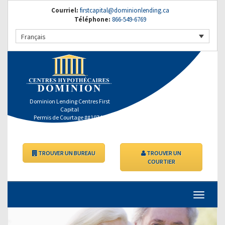
Courriel:
firstcapital@dominionlending.ca
Téléphone:
866-549-6769
Français
Dominion Lending Centres First
Capital
Permis de Courtage ##10746
TROUVER UN BUREAU
TROUVER UN
COURTIER