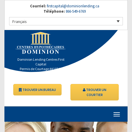
Courriel:
firstcapital@dominionlending.ca
Téléphone:
866-549-6769
Français
Dominion Lending Centres First
Capital
Permis de Courtage ##10746
TROUVER UN BUREAU
TROUVER UN
COURTIER